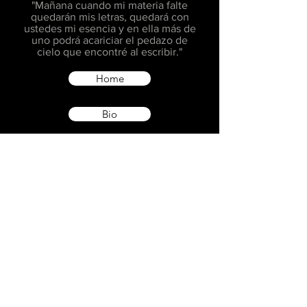
"Mañana cuando mi materia falte
quedarán mis letras, quedará con
ustedes mi esencia y en ella más de
uno podrá acariciar el pedazo de
cielo que encontré al escribir."
Home
Bio
Libros
Prensa
Magazine
© 2025 Laura Orvieto. Todos los
derechos reservados.