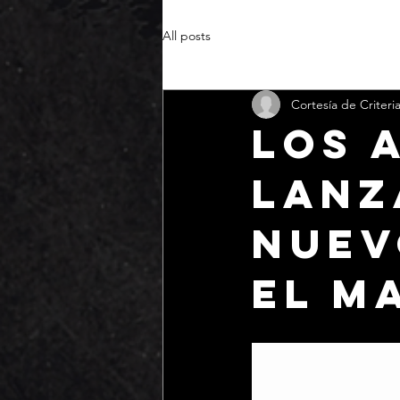
All posts
Cortesía de Criteri
Los 
Lanz
Nuev
EL M