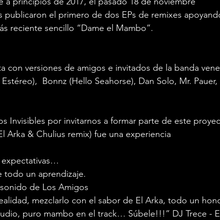
e a principios de 2017, el pasado 18 de noviembre
s publicaron el primero de dos EPs de remixes apoyando
ás reciente sencillo “Dame el Mambo”.
ta con versiones de amigos e invitados de la banda ven
stéreo),  Bonnz (Hello Seahorse), Dan Solo, Mr. Pauer, 
s Invisibles por invitarnos a formar parte de este proyec
 Arka & Chulius remix) fue una experiencia 
 expectativas…
ue todo un aprendizaje.
 sonido de Los Amigos
ealidad, mezclarlo con el sabor de El Arka, todo un ho
tudio, puro mambo en el track… Súbele!!!” DJ Trece - E