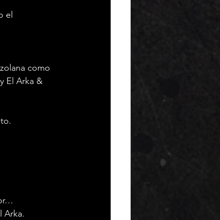
 el 
ezolana como 
y El Arka & 
to.
nor…
l Arka.