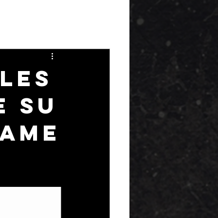
bles
e Su
DAME