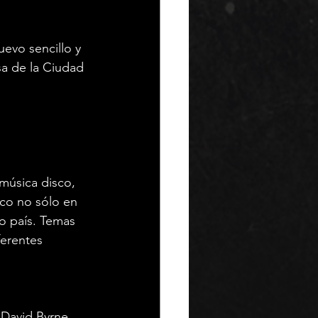
evo sencillo y 
sa de la Ciudad 
música disco, 
ico no sólo en 
o país. Temas 
erentes 
 David Byrne 