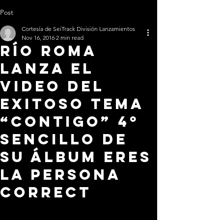
Post
Cortesía de SeiTrack División Lanzamientos
Nov 16, 2016
2 min read
Río Roma
Lanza el
video del
exitoso tema
“Contigo” 4º
sencillo de
su álbum Eres
la Persona
Correct