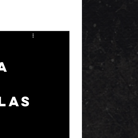
a
las