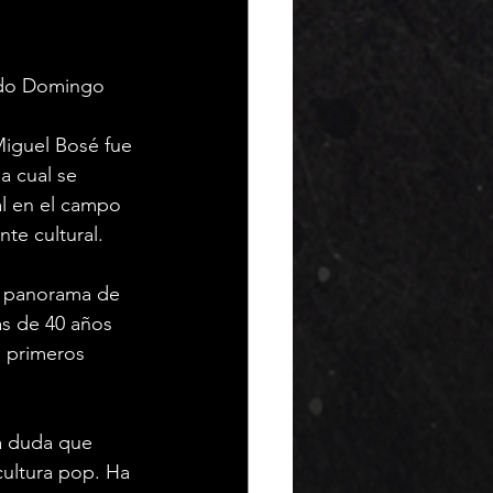
cido Domingo 
Miguel Bosé fue 
a cual se 
al en el campo 
nte cultural.
l panorama de 
ás de 40 años 
 primeros 
a duda que 
cultura pop. Ha 