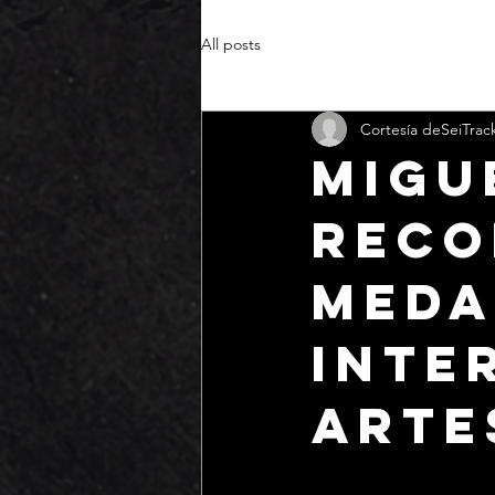
All posts
Cortesía deSeiTrac
MIGU
reco
Meda
Inte
Arte