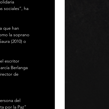
lidaria 
 sociales”, ha 
ra que han 
como la soprano 
Saura (2010) o 
l escritor 
García Berlanga 
irector de 
ersona del 
a por la Paz” 