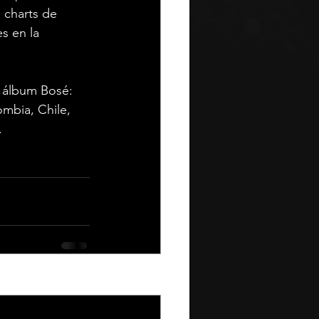
s charts de 
s en la 
 álbum Bosé: 
mbia, Chile, 
  
See All