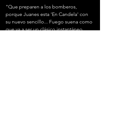
"Que preparen a los bomberos, 
porque Juanes esta 'En Candela' con 
su nuevo sencillo... Fuego suena como 
que va a ser un clásico instantáneo. 
Últimamente Juanes ha estado 
compartiendo imágenes fantásticas en 
sus redes sociales en las aparece con 
trajes espaciales, en playas y en 
bosques, acompañado de artistas 
como J Balvin y Kali Uchis. Las fotos, 
con el hashtag 
#misplanessonamarte
(título del disco que estrenará en 2017), 
nos tenían intrigados. Ahora el misterio 
está resuelto: las imágenes son un 
preview de lo que será el primer álbum 
visual del colombiano... una historia de 
amor en  formato de video musical de 
larga duración."  - Univision Noticias