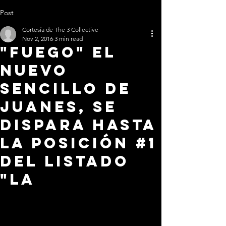
Post
Cortesía de The 3 Collective
Nov 2, 2016
3 min read
"FUEGO" El
nuevo
sencillo de
JUANES, se
dispara hasta
la posición #1
del listado
"La