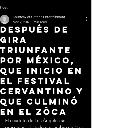
Post
Courtesy of Criteria Entertainment
Nov 2, 2016
1 min read
Después de
gira
triunfante
por México,
que inicio en
el festival
Cervantino y
que culminó
en el Zòca
El cuarteto de Los Ángeles se 
presentará el 16 de noviembre en "Los 